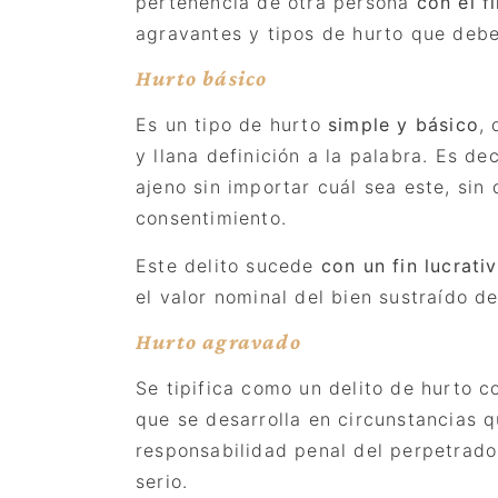
pertenencia de otra persona
con el f
agravantes y tipos de hurto que debe
H
urto b
á
sico
Es un tipo de hurto
simple y bá
sico
, 
y llana definición a la palabra. Es de
ajeno sin importar cuál sea este, sin
consentimiento.
Este delito sucede
con un fin lucrati
el valor nominal del bien sustraído 
H
urto agravado
Se tipifica como un delito de hurto c
que se desarrolla en circunstancias 
responsabilidad penal del perpetrador
serio.