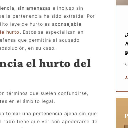
olencia, sin amenazas
e incluso sin
ue la pertenencia ha sido extraída. Por
lito leve de hurto es
aconsejable
de hurto
.
Estos se especializan en
efensa que permitirá al acusado
bsolución, en su caso.
ncia el hurto del
1
L
son términos que suelen confundirse,
tes en el á
mbito legal.
con
tomar una pertenencia ajena
sin que
P
l robo
tiene que ver con apoderarse de