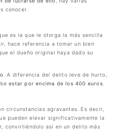
in de lucrarse de ello
, hay varias
s conocer.
que es la que le otorga la más sencilla
cir, hace referencia a tomar un bien
 que el dueño original haya dado su
vo
. A diferencia del delito leve de hurto,
debe
estar por encima de los 400 euros
.
on circunstancias agravantes. Es decir,
que pueden elevar significativamente la
, convirtié
ndolo as
í en un delito má
s