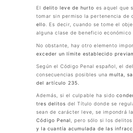
El
delito leve de hurto
es aquel que 
tomar sin permiso la pertenencia de
ello
. Es decir, cuando se tome el obje
alguna clase de beneficio económico 
No obstante, hay otro elemento impo
exceder un límite establecido previa
Seg
ún el Código Penal español, el de
consecuencias posibles una
multa, sa
del artí
culo 235.
Además, si el culpable ha sido
conde
tres delitos
del Título donde se regul
sean de carácter leve, se impondrá l
Código Penal
, pero sólo si los delit
y la cuantía acumulada de las infrac