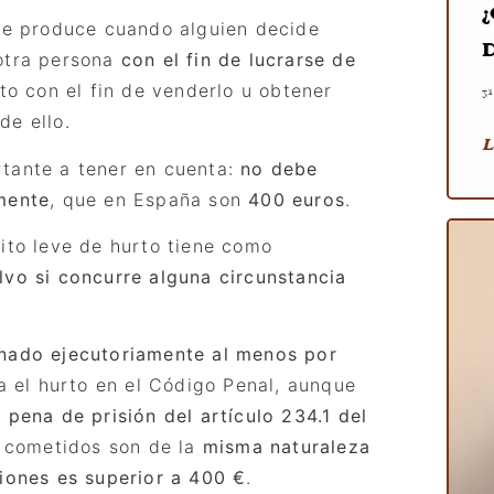
se produce cuando alguien decide
 otra persona
con el fin de lucrarse de
to con el fin de venderlo u obtener
3
de ello.
L
rtante a tener en cuenta:
no debe
mente
, que en España son
400 euros
.
lito leve de hurto tiene como
lvo si concurre alguna circunstancia
nado ejecutoriamente al menos por
a el hurto en el Código Penal, aunque
a
pena de prisión del artículo 234.1 del
os cometidos son de la
misma naturaleza
ciones es superior a 400 €
.